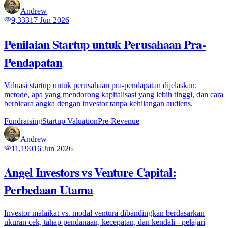
Andrew
9,333
17 Jun 2026
Penilaian Startup untuk Perusahaan Pra-
Pendapatan
Valuasi startup untuk perusahaan pra-pendapatan dijelaskan:
metode, apa yang mendorong kapitalisasi yang lebih tinggi, dan cara
berbicara angka dengan investor tanpa kehilangan audiens.
Fundraising
Startup Valuation
Pre-Revenue
Andrew
11,190
16 Jun 2026
Angel Investors vs Venture Capital:
Perbedaan Utama
Investor malaikat vs. modal ventura dibandingkan berdasarkan
ukuran cek, tahap pendanaan, kecepatan, dan kendali - pelajari