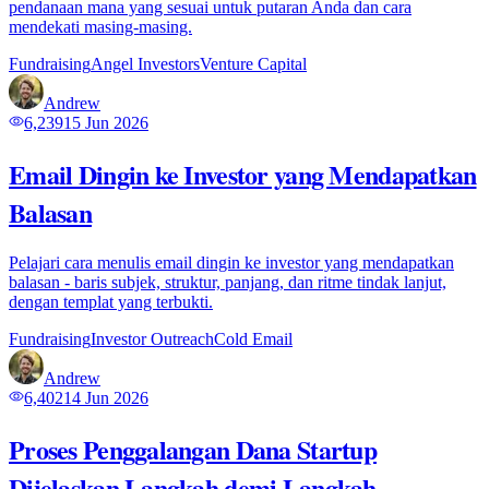
pendanaan mana yang sesuai untuk putaran Anda dan cara
mendekati masing-masing.
Fundraising
Angel Investors
Venture Capital
Andrew
6,239
15 Jun 2026
Email Dingin ke Investor yang Mendapatkan
Balasan
Pelajari cara menulis email dingin ke investor yang mendapatkan
balasan - baris subjek, struktur, panjang, dan ritme tindak lanjut,
dengan templat yang terbukti.
Fundraising
Investor Outreach
Cold Email
Andrew
6,402
14 Jun 2026
Proses Penggalangan Dana Startup
Dijelaskan Langkah demi Langkah