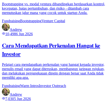
Bootstrapping vs. modal ventura dibandingkan berdasarkan kontrol,
kecepatan, batas pertumbuhan, dan risiko - ditambah cara
memutuskan jalur mana yang cocok untuk startup Anda.
Fundraising
Bootstrapping
Venture Capital
Andrew
10,498
6 Jun 2026
Cara Mendapatkan Perkenalan Hangat ke
Investor
Pelajari cara mendapatkan perkenalan yang hangat kepada investor,
menulis email yang dapat diteruskan, membangun jaringan rujukan,
dan melakukan penjangkauan dingin dengan benar saat Anda tidak
memiliki apa-apa.
Fundraising
Warm Intros
Investor Outreach
Andrew
7,030
5 Jun 2026