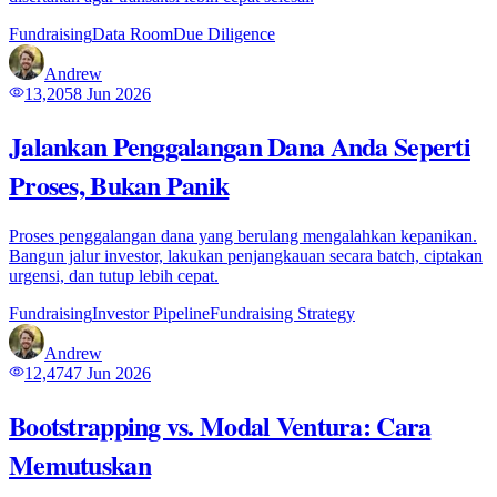
Fundraising
Data Room
Due Diligence
Andrew
13,205
8 Jun 2026
Jalankan Penggalangan Dana Anda Seperti
Proses, Bukan Panik
Proses penggalangan dana yang berulang mengalahkan kepanikan.
Bangun jalur investor, lakukan penjangkauan secara batch, ciptakan
urgensi, dan tutup lebih cepat.
Fundraising
Investor Pipeline
Fundraising Strategy
Andrew
12,474
7 Jun 2026
Bootstrapping vs. Modal Ventura: Cara
Memutuskan