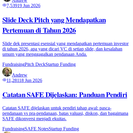
Andrew
7,539
19 Jun 2026
Slide Deck Pitch yang Mendapatkan
Pertemuan di Tahun 2026
Slide dek presentasi esensial yang mendapatkan pertemuan investor
di tahun 2026, apa yang dicari VC di setiap slide, dan kesalahan
umum yang menggagalkan pendanaan Anda.
Fundraising
Pitch Deck
Startup Funding
Andrew
11,281
18 Jun 2026
Catatan SAFE Dijelaskan: Panduan Pendiri
Catatan SAFE dijelaskan untuk pendiri tahap awal: pasca-
pendanaan vs pra-pendanaan, batas valuasi, diskon, dan bagaimana
SAFE dikonversi menjadi ekuitas.
Fundraising
SAFE Notes
Startup Funding