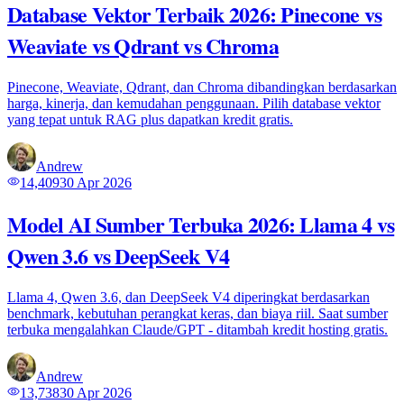
Database Vektor Terbaik 2026: Pinecone vs
Weaviate vs Qdrant vs Chroma
Pinecone, Weaviate, Qdrant, dan Chroma dibandingkan berdasarkan
harga, kinerja, dan kemudahan penggunaan. Pilih database vektor
yang tepat untuk RAG plus dapatkan kredit gratis.
Andrew
14,409
30 Apr 2026
Model AI Sumber Terbuka 2026: Llama 4 vs
Qwen 3.6 vs DeepSeek V4
Llama 4, Qwen 3.6, dan DeepSeek V4 diperingkat berdasarkan
benchmark, kebutuhan perangkat keras, dan biaya riil. Saat sumber
terbuka mengalahkan Claude/GPT - ditambah kredit hosting gratis.
Andrew
13,738
30 Apr 2026