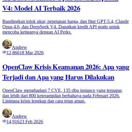
V4: Model AI Terbaik 2026
Bandingkan tolok ukur, penetapan harga, dan fitur GPT-5.4, Claude
Opus 4.6, dan DeepSeek V4. Dapatkan kredit API gratis untuk
mencoba ketiganya dengan AI Perks.
Andrew
12,866
18 Mar 2026
OpenClaw Krisis Keamanan 2026: Apa yang
Terjadi dan Apa yang Harus Dilakukan
OpenClaw menghadapi 7 CVE, 135 ribu instance yang terpapar,
dan lebih dari 800 keterampilan berbahaya pada Februari 2026.
Linimasa krisis lengkap dan cara tetap aman.
Andrew
14,916
23 Feb 2026