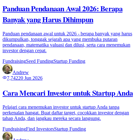
Panduan Pendanaan Awal 2026: Berapa
Banyak yang Harus Dihimpun
Panduan pendanaan awal untuk 2026 - berapa banyak yang harus
dikumpulkan, tonggak sejarah apa yang membuka putaran
pendanaan, matematika valuasi dan dilusi, serta cara menemukan
investor dengan cepat.
Fundraising
Seed Funding
Startup Funding
Andrew
7,742
20 Jun 2026
Cara Mencari Investor untuk Startup Anda
Pelajari cara menemukan investor untuk startup Anda tanpa
perkenalan hangat. Buat daftar target, cocokkan investor dengan
tahap Anda, dan jangkau mereka secara langsung.
Fundraising
Find Investors
Startup Funding