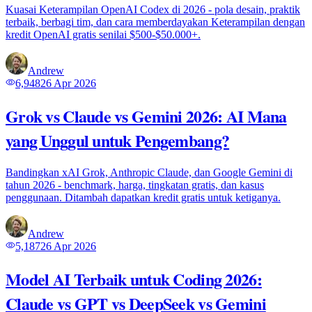
Kuasai Keterampilan OpenAI Codex di 2026 - pola desain, praktik
terbaik, berbagi tim, dan cara memberdayakan Keterampilan dengan
kredit OpenAI gratis senilai $500-$50.000+.
Andrew
6,948
26 Apr 2026
Grok vs Claude vs Gemini 2026: AI Mana
yang Unggul untuk Pengembang?
Bandingkan xAI Grok, Anthropic Claude, dan Google Gemini di
tahun 2026 - benchmark, harga, tingkatan gratis, dan kasus
penggunaan. Ditambah dapatkan kredit gratis untuk ketiganya.
Andrew
5,187
26 Apr 2026
Model AI Terbaik untuk Coding 2026:
Claude vs GPT vs DeepSeek vs Gemini