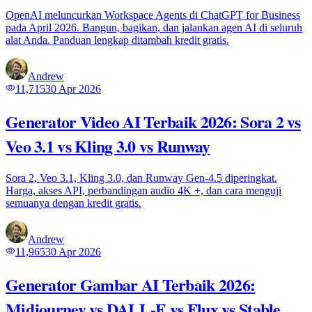
OpenAI meluncurkan Workspace Agents di ChatGPT for Business
pada April 2026. Bangun, bagikan, dan jalankan agen AI di seluruh
alat Anda. Panduan lengkap ditambah kredit gratis.
Andrew
11,715
30 Apr 2026
Generator Video AI Terbaik 2026: Sora 2 vs
Veo 3.1 vs Kling 3.0 vs Runway
Sora 2, Veo 3.1, Kling 3.0, dan Runway Gen-4.5 diperingkat.
Harga, akses API, perbandingan audio 4K +, dan cara menguji
semuanya dengan kredit gratis.
Andrew
11,965
30 Apr 2026
Generator Gambar AI Terbaik 2026:
Midjourney vs DALL-E vs Flux vs Stable