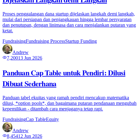
Proses penggalangan dana startup dijelaskan langkah demi langkah,
mulai dari persiapan dan penjangkauan hingga lembar persyaratan
dan penutupan, dengan linimasa dan cara menjalankan putaran yang
ketat.
Fundraising
Fundraising Process
Startup Funding
Andrew
7,200
13 Jun 2026
Panduan Cap Table untuk Pendiri: Dilusi
Dibuat Sederhana
Panduan tabel ekuitas yang ramah pendiri mencakup matematika
dilusi, *option pools*, dan bagaimana putaran pendanaan mengubah
kepemilikan - ditambah cara menjaganya tetap rapi.
Fundraising
Cap Table
Equity
Andrew
8,454
12 Jun 2026