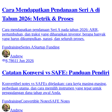
Cara Mendapatkan Pendanaan Seri A di
Tahun 2026: Metrik & Proses
Cara mendapatkan pendanaan Seri A pada tahun 2026: ARR,
pertumbuhan, dan traksi yang diharapkan investor, berapa banyak
yang harus dikumpulkan, narasi, dan seluruh proses.
Fundraising
Series A
Startup Funding
Andrew
8,786
11 Jun 2026
Catatan Konversi vs SAFE: Panduan Pendiri
Konvertibel notes vs SAFEs dijelaskan: cara kerja masing-masing,
perbedaan utama, dan cara memilih instrumen yang tepat untuk
penggalangan dana tahap awal Anda.
Fundraising
Convertible Notes
SAFE Notes
Andrew