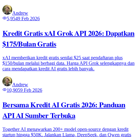
Andrew
5,954
9 Feb 2026
Kredit Gratis xAI Grok API 2026: Dapatkan
$175/Bulan Gratis
xAI memberikan kredit gratis senilai $25 saat pendaftaran plus
$150/bulan melalui berbagi data. Harga API Grok selengkapnya dan
cara mendapatkan kredit AI gratis lebih banyak.
Andrew
10,905
9 Feb 2026
Bersama Kredit AI Gratis 2026: Panduan
API AI Sumber Terbuka
Together AI menawarkan 200+ model open-source dengan kredit
startup hingga $50K. Jalankan Llama, DeepSeek, dan Qwen gratis