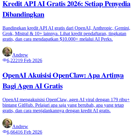
Kredit API AI Gratis 2026: Setiap Penyedia
Dibandingkan
Bandingkan kredit API AI gratis dari OpenAI, Anthropic, Gemini,
Grok, Mistral & 10+ lainnya. Lihat kredit pendaftaran, tingkatan
gratis, dan cara mendapatkan $10.000+ melalui AI Perks.
Andrew
6,222
19 Feb 2026
OpenAI Akuisisi OpenClaw: Apa Artinya
Bagi Agen AI Gratis
OpenAI mengakuisisi OpenClaw, agen AI viral dengan 179 ribu+
bintang GitHub. Pelajari apa saja yang berubah, apa yang tetap
gratis, dan cara menjalankannya dengan kredit AI gratis.
Andrew
6,664
16 Feb 2026