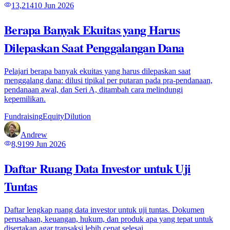
13,214
10 Jun 2026
Berapa Banyak Ekuitas yang Harus
Dilepaskan Saat Penggalangan Dana
Pelajari berapa banyak ekuitas yang harus dilepaskan saat
menggalang dana: dilusi tipikal per putaran pada pra-pendanaan,
pendanaan awal, dan Seri A, ditambah cara melindungi
kepemilikan.
Fundraising
Equity
Dilution
Andrew
8,919
9 Jun 2026
Daftar Ruang Data Investor untuk Uji
Tuntas
Daftar lengkap ruang data investor untuk uji tuntas. Dokumen
perusahaan, keuangan, hukum, dan produk apa yang tepat untuk
disertakan agar transaksi lebih cepat selesai.