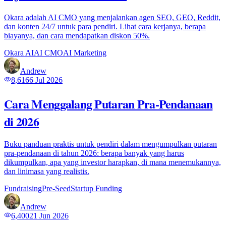
Okara adalah AI CMO yang menjalankan agen SEO, GEO, Reddit,
dan konten 24/7 untuk para pendiri. Lihat cara kerjanya, berapa
biayanya, dan cara mendapatkan diskon 50%.
Okara AI
AI CMO
AI Marketing
Andrew
8,616
6 Jul 2026
Cara Menggalang Putaran Pra-Pendanaan
di 2026
Buku panduan praktis untuk pendiri dalam mengumpulkan putaran
pra-pendanaan di tahun 2026: berapa banyak yang harus
dikumpulkan, apa yang investor harapkan, di mana menemukannya,
dan linimasa yang realistis.
Fundraising
Pre-Seed
Startup Funding
Andrew
6,400
21 Jun 2026